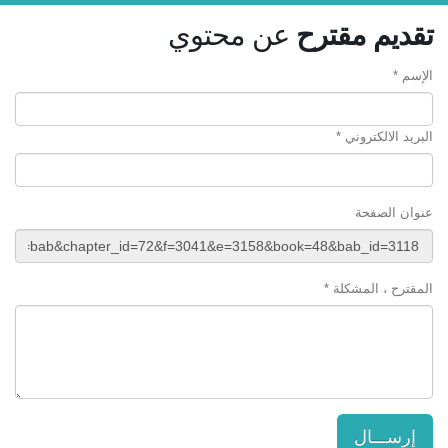
تقديم مقترح
عن محتوي
الإسم *
البريد الالكتروني *
عنوان الصفحة
المقترح ، المشكلة *