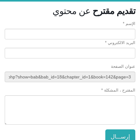
تقديم مقترح
عن محتوي
الإسم *
البريد الالكتروني *
عنوان الصفحة
المقترح ، المشكلة *