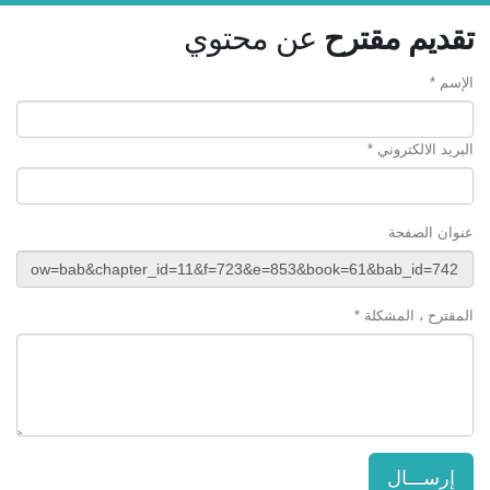
تقديم مقترح
عن محتوي
الإسم *
البريد الالكتروني *
عنوان الصفحة
المقترح ، المشكلة *