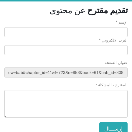
تقديم مقترح
عن محتوي
الإسم *
البريد الالكتروني *
عنوان الصفحة
المقترح ، المشكلة *