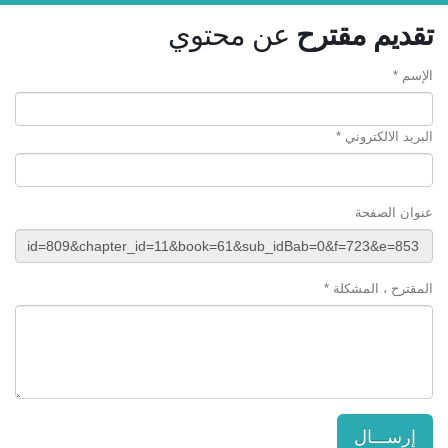
تقديم مقترح
عن محتوي
الإسم *
البريد الالكتروني *
عنوان الصفحة
المقترح ، المشكلة *