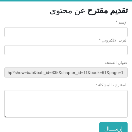
تقديم مقترح
عن محتوي
الإسم *
البريد الالكتروني *
عنوان الصفحة
المقترح ، المشكلة *