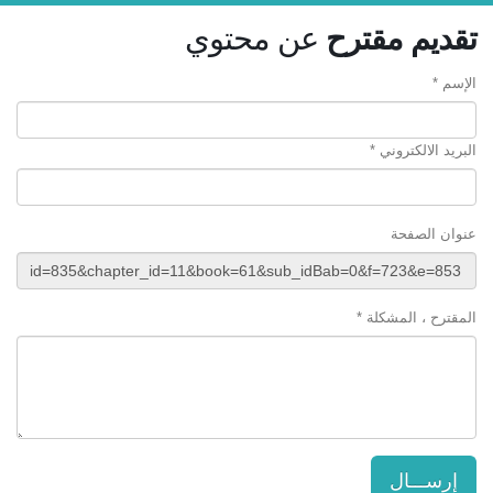
تقديم مقترح
عن محتوي
الإسم *
البريد الالكتروني *
عنوان الصفحة
المقترح ، المشكلة *