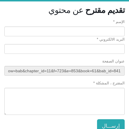
تقديم مقترح
عن محتوي
الإسم *
البريد الالكتروني *
عنوان الصفحة
المقترح ، المشكلة *