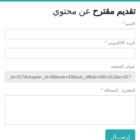
تقديم مقترح
عن محتوي
الإسم *
البريد الالكتروني *
عنوان الصفحة
المقترح ، المشكلة *