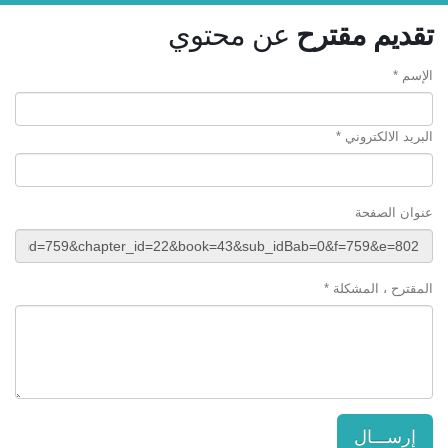
تقديم مقترح
عن محتوي
الإسم *
البريد الالكتروني *
عنوان الصفحة
المقترح ، المشكلة *