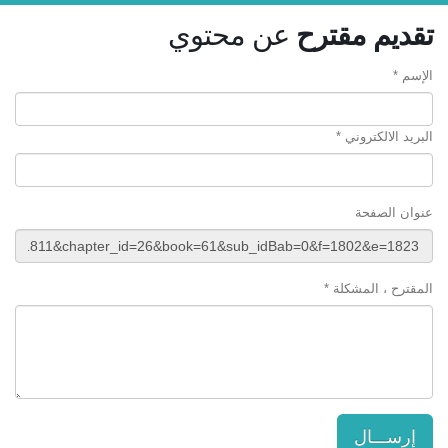
تقديم مقترح
عن محتوي
الإسم *
البريد الالكتروني *
عنوان الصفحة
المقترح ، المشكلة *