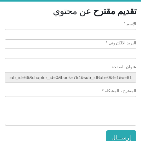
تقديم مقترح
عن محتوي
الإسم *
البريد الالكتروني *
عنوان الصفحة
المقترح ، المشكلة *