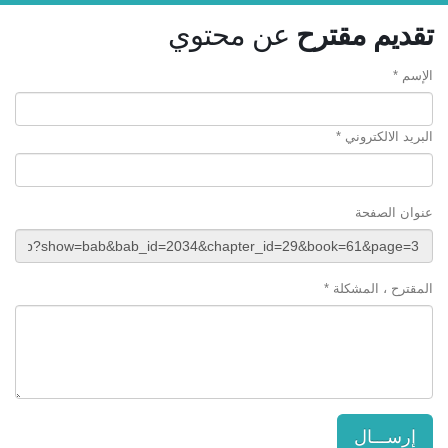
تقديم مقترح
عن محتوي
الإسم *
البريد الالكتروني *
عنوان الصفحة
المقترح ، المشكلة *