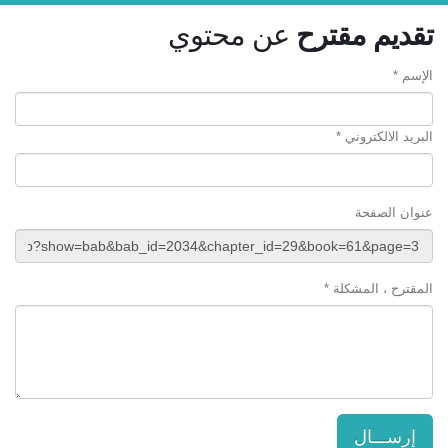
تقديم مقترح
عن محتوي
الإسم *
البريد الالكتروني *
عنوان الصفحة
المقترح ، المشكلة *