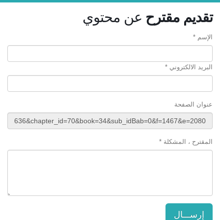
تقديم مقترح
عن محتوي
الإسم *
البريد الالكتروني *
عنوان الصفحة
المقترح ، المشكلة *