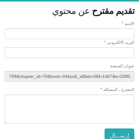
تقديم مقترح
عن محتوي
الإسم *
البريد الالكتروني *
عنوان الصفحة
المقترح ، المشكلة *