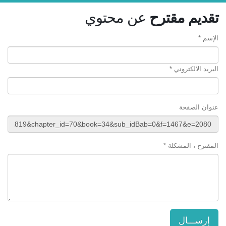
تقديم مقترح
عن محتوي
الإسم *
البريد الالكتروني *
عنوان الصفحة
المقترح ، المشكلة *