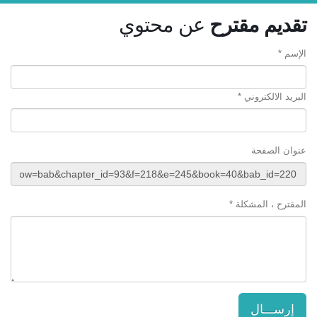
تقديم مقترح
عن محتوي
الإسم *
البريد الالكتروني *
عنوان الصفحة
المقترح ، المشكلة *