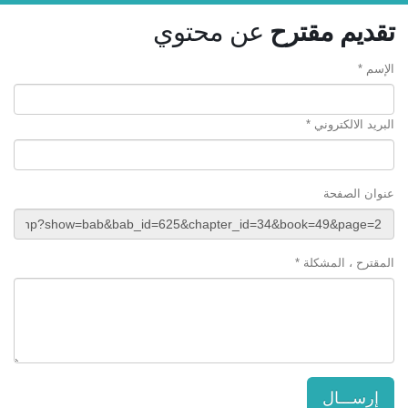
تقديم مقترح
عن محتوي
الإسم *
البريد الالكتروني *
عنوان الصفحة
المقترح ، المشكلة *