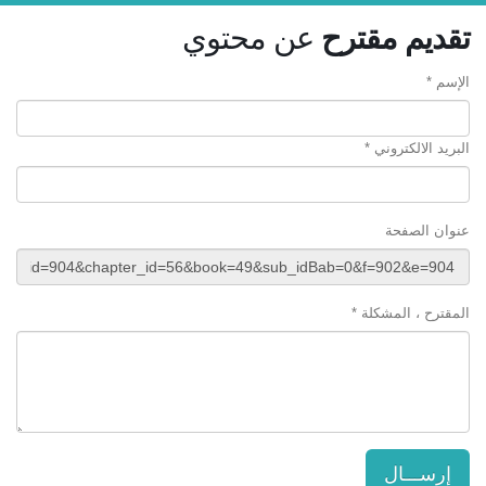
تقديم مقترح
عن محتوي
الإسم *
البريد الالكتروني *
عنوان الصفحة
المقترح ، المشكلة *