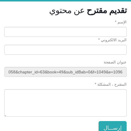
تقديم مقترح
عن محتوي
الإسم *
البريد الالكتروني *
عنوان الصفحة
المقترح ، المشكلة *