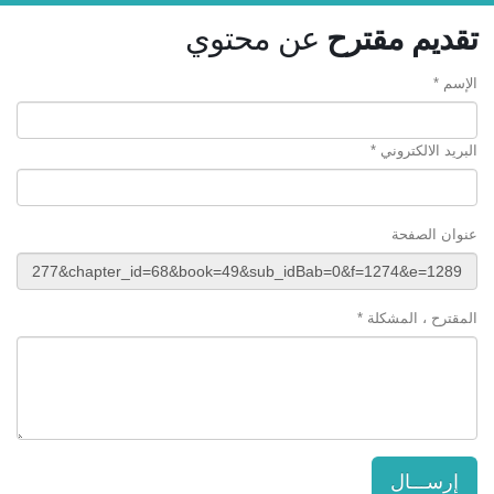
تقديم مقترح
عن محتوي
الإسم *
البريد الالكتروني *
عنوان الصفحة
المقترح ، المشكلة *