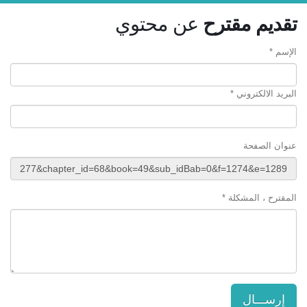
تقديم مقترح
عن محتوي
الإسم *
البريد الالكتروني *
عنوان الصفحة
المقترح ، المشكلة *