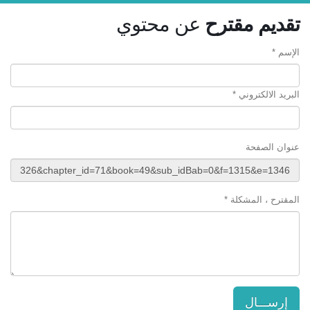
تقديم مقترح
عن محتوي
الإسم *
البريد الالكتروني *
عنوان الصفحة
المقترح ، المشكلة *