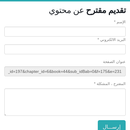
تقديم مقترح
عن محتوي
الإسم *
البريد الالكتروني *
عنوان الصفحة
المقترح ، المشكلة *