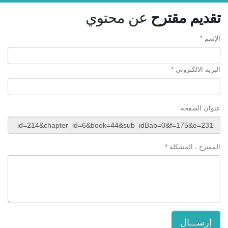
تقديم مقترح
عن محتوي
الإسم *
البريد الالكتروني *
عنوان الصفحة
المقترح ، المشكلة *