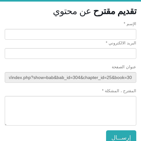
تقديم مقترح
عن محتوي
الإسم *
البريد الالكتروني *
عنوان الصفحة
المقترح ، المشكلة *