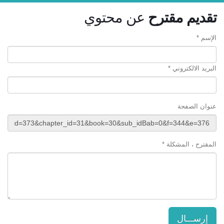
تقديم مقترح
عن محتوي
الإسم *
البريد الالكتروني *
عنوان الصفحة
المقترح ، المشكلة *