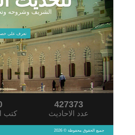
للحديث ال
الشريف وشروحه وتخ
تعرف على خصا
0
427373
عدد الاحاديث
كتب ا
جميع الحقوق محفوظة © 2026