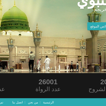
نبوي
ريجه
ئص الموقع
26001
2
لشروح
عدد الرواة
عد
الرئيسية
من نحن
اتصل بنا
تم ت