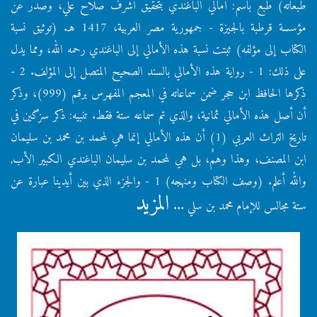
طبعاته) طبع باسم: أمالي الباغندي بتحقيق أشرف صلاح علي، وصدر عن
مؤسسة قرطبة بالجيزة - جمهورية مصر العربية، 1417 هـ. (توثيق نسبة
الكتاب إلى مؤلفه) ثبتت نسبة هذه الأمالي إلى الباغندي رحمه الله، ومما يدل
على ذلك: 1 - رواية هذه الأمالي بالسند الصحيح المتصل إلى المؤلف. 2 -
ذكرها الحافظ ابن حجر ضمن سماعاته في المعجم المفهرس برقم (999)، وذكر
أن أصل هذه الأمالي ثمانية، والذي تم سماعه ستة فقط. تنبيه: ذكر سزگين في
تاريخ التراث العربي (1) أن هذه الأمالي إنما هي لمحمد بن محمد بن سليمان
ابن المصنف، وهذا وهمٌ، بل هي لمحمد بن سليمان الباغندي الكبير الأب,
والله أعلم. (وصف الكتاب ومنهجه) 1 - والجزء الذي بين أيدينا عبارة عن
المزيد
ستة مجالس للإمام محمد بن سلي ...