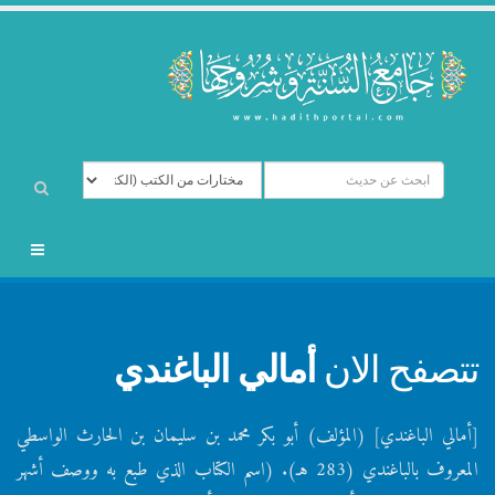
تتصفح الان
أمالي الباغندي
[أمالي الباغندي] (المؤلف) أبو بكر محمد بن سليمان بن الحارث الواسطي
المعروف بالباغندي (283 هـ). (اسم الكتاب الذي طبع به ووصف أشهر