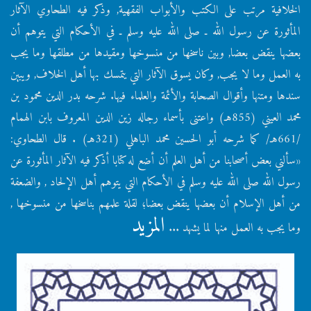
الخلافية مرتب على الكتب والأبواب الفقهية, وذكر فيه الطحاوي الآثار
المأثورة عن رسول الله ـ صلى الله عليه وسلم ـ في الأحكام التي يتوهم أن
بعضها ينقض بعضا, وبين ناسخها من منسوخها ومقيدها من مطلقها وما يجب
به العمل وما لا يجب, وكان يسوق الآثار التي يتمسك بها أهل الخلاف, ويبين
سندها ومتنها وأقوال الصحابة والأئمة والعلماء فيها. شرحه بدر الدين محمود بن
محمد العيني (855هـ) واعتنى بأسماء رجاله زين الدين المعروف بابن الهمام
/661هـ/ كما شرحه أبو الحسين محمد الباهلي (321هـ) . قال الطحاوي:
«سألني بعض أصحابنا من أهل العلم أن أضع له كتابا أذكر فيه الآثار المأثورة عن
رسول الله صلى الله عليه وسلم في الأحكام التي يتوهم أهل الإلحاد , والضعفة
من أهل الإسلام أن بعضها ينقض بعضا؛ لقلة علمهم بناسخها من منسوخها ,
المزيد
وما يجب به العمل منها لما يشهد ...