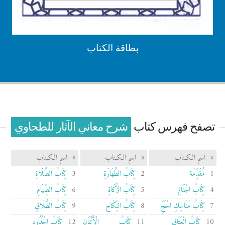
بطاقة الكتاب
تصفح فهرس كتاب
شرح معاني الآثار للطحاوي
#
اسم الكـتاب
#
اسم الكـتاب
#
اسم الكـتاب
1
مُقَدِّمَة
2
كِتَابُ الطَّهَارَةِ
3
كِتَابُ الصَّلَاةِ
4
كِتَابُ الْجَنَائِزِ
5
كِتَابُ الزَّكَاةِ
6
كِتَابُ الصِّيَامِ
7
كِتَابُ مَنَاسِكِ الْحَجِّ
8
كِتَابُ النِّكَاحِ
9
كِتَابُ الطَّلَاقِ
10
كِتَابُ الْعَتَاقِ
11
كِتَابُ الْأَيْمَانِ
12
كِتَابُ الْحُدُودِ