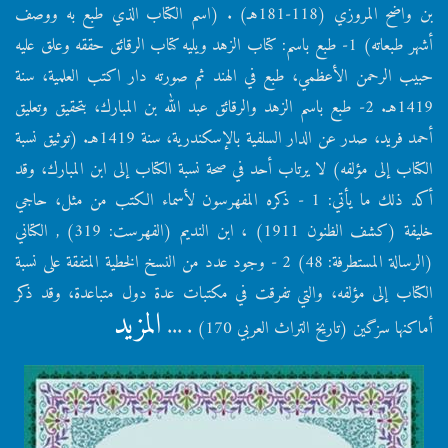
بن واضح المروزي (118-181هـ) . (اسم الكتاب الذي طبع به ووصف
أشهر طبعاته) 1- طبع باسم: كتاب الزهد ويليه كتاب الرقائق حققه وعلق عليه
حبيب الرحمن الأعظمي، طبع في الهند ثم صورته دار اكتب العلمية، سنة
1419هـ. 2- طبع باسم الزهد والرقائق عبد الله بن المبارك، بتحقيق وتعليق
أحمد فريد، صدر عن الدار السلفية بالإسكندرية، سنة 1419هـ. (توثيق نسبة
الكتاب إلى مؤلفه) لا يرتاب أحد في صحة نسبة الكتاب إلى ابن المبارك، وقد
أكد ذلك ما يأتي: 1 - ذكره المفهرسون لأسماء الكتب من مثل، حاجي
خليفة (كشف الظنون 1911) ، ابن النديم (الفهرست: 319) , الكتاني
(الرسالة المستطرفة: 48) 2 - وجود عدد من النسخ الخطية المتفقة على نسبة
الكتاب إلى مؤلفه، والتي تفرقت في مكتبات عدة دول متباعدة، وقد ذكر
المزيد
أماكنها سزگين (تاريخ التراث العربي 170) . ...