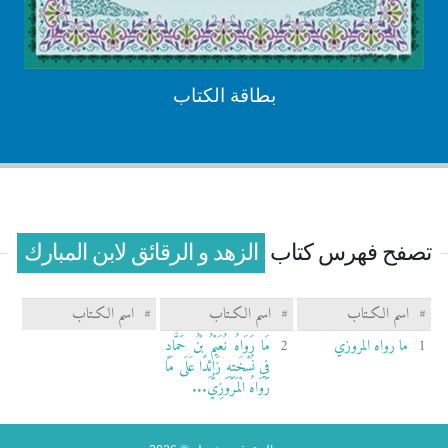
بطاقة الكتاب
تصفح فهرس كتاب
الزهد و الرقائق لابن المبارك
#
اسم الكـتاب
#
اسم الكـتاب
#
اسم الكـتاب
1
ما رواه المروزي
2
مَا رَوَاهُ نُعَيْمُ بْنُ حَمَّادٍ
فِي نُسْخَتِهِ زَائِدًا عَلَى مَا
رَوَاهُ الْمَرْوَزِيُّ...