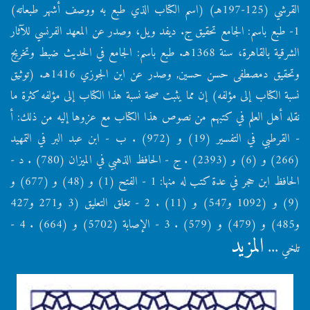
القرشي (125-197هـ) (اسم الكتاب الذي طبع به ووصف أشهر طبعاته)
1- طبع باسم: الجامع تحقيق ج. ديفد ويل، وصدر عن المعهد الفرنسي للآثار
الشرقية بالقاهرة، سنة 1368هـ. طبع باسم: الجامع في الحديث ضبط وتخريج
وتحقيق دمصطفى حسن حسين, وصدر عن ابن الجوزي 1416هـ. (توثيق
نسبة الكتاب إلى مؤلفه) إن مما يثبت صحة نسبة هذا الكتاب إلى مؤلفه كثرة ما
نقله أهل العلم في كتبهم من نصوص هذا الكتاب مع عزوها إليه من ذلك: أ
- القرطبي في التفسير (19) و (972) . ب - ابن عبد البر في التمهيد
(266) و (6) و (2393) . ج - الحافظ الذهبي في الميزان (780) . د -
الحافظ ابن حجر في عدة كتب له منها: 1 - الفتح (1) و (48) و (677) و
(9) و (1092 و547) و (11) . 2 - تغلق التعليق (3 و271 و427
و485) و (479) و (579) . 3 - الإصابة (5702) و (664) . 4 -
المزيد
تلخي ...