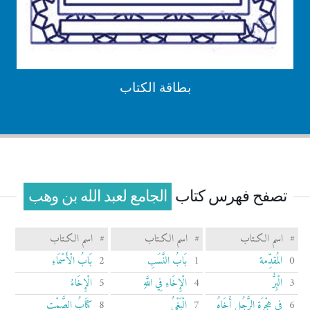
بطاقة الكتاب
تصفح فهرس كتاب
الجامع لعبد الله بن وهب
#
اسم الكـتاب
#
اسم الكـتاب
#
اسم الكـتاب
0
المُقدِّمة
1
بَابُ النَّسَبِ
2
بَابُ الْأَسْمَاءِ
3
الْبِرُّ
4
الْإِخَاءِ فِي اللَّهِ
5
الْإِخَاءُ
6
فِي هِجْرَةِ الرَّجُلِ أَخَاهُ
7
الْبَغْيُ
8
كِتَابُ الصَّمْتِ