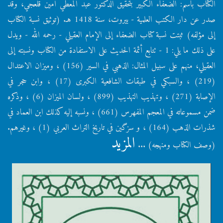
الكتاب باسم: الضعفاء الكبير بتحقيق الدكتور عبد المعطي أمين قلعجي، وقد
صدر عن دار الكتب العلمية - بيروت، سنة 1418 هـ. (توثيق نسبة الكتاب
إلى مؤلفه) ثبتت نسبة كتاب الضعفاء إلى الإمام العقيلي - رحمه الله - ويدل
على ذلك ما يلي: 1 - تتابع أئمة الحديث على الاستفادة من الكتاب ونسبته إلى
العقيلي، منهم على سبيل المثال: الذهبي في السير (156) ، وميزان الاعتدال
(219) ، والسبكي في طبقات الشافعية الكبرى (17) ، وابن حجر في
الإصابة (271) ، وتهذيب التهذيب (899) ، ولسان الميزان (6) ، وذكره
ضمن مسموعاته في المعجم المفهرس (661) ، ونسبه إليه كذلك ابن العماد في
شذرات الذهب (164) ، و سزگين في تاريخ التراث العربي (1) ، وغيرهم.
المزيد
(وصف الكتاب ومنهجه) ...