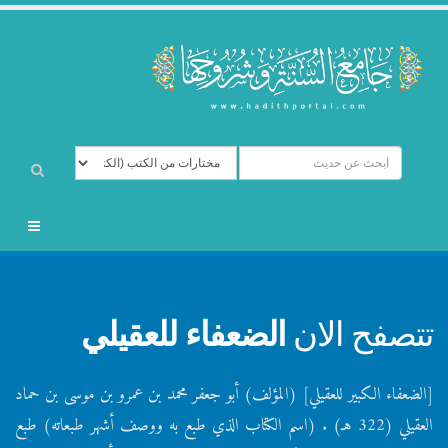
تتصفح الان
الضعفاء للعقيلي
[الضعفاء الكبير للعقيلي] (المؤلف) أبو جعفر محمد بن عمرو بن موسى بن حماد
العقيلي (322 هـ) . (اسم الكتاب الذي طبع به ووصف أشهر طبعاته) طبع