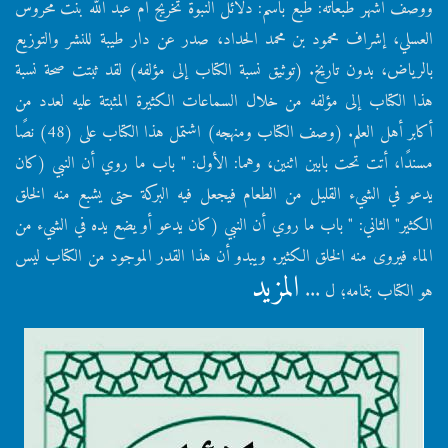
ووصف أشهر طبعاته: طبع باسم: دلائل النبوة تخريج أم عبد الله بنت محروس
العسلي، إشراف محمود بن محمد الحداد، صدر عن دار طيبة للنشر والتوزيع
بالرياض، بدون تاريخ. (توثيق نسبة الكتاب إلى مؤلفه) لقد ثبتت صحة نسبة
هذا الكتاب إلى مؤلفه من خلال السماعات الكثيرة المثبتة عليه لعدد من
أكابر أهل العلم. (وصف الكتاب ومنهجه) اشتمل هذا الكتاب على (48) نصًا
مسندًا، أتت تحت بابين اثنين، وهما: الأول: " باب ما روي أن النبي (كان
يدعو في الشيء القليل من الطعام فيجعل فيه البركة حتى يشبع منه الخلق
الكثير" الثاني: " باب ما روي أن النبي (كان يدعو أو يضع يده في الشيء من
الماء فيروى منه الخلق الكثير. ويبدو أن هذا القدر الموجود من الكتاب ليس
المزيد
هو الكتاب بتمامه؛ ل ...