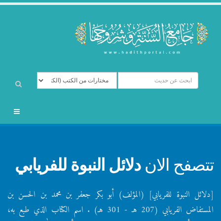
تتصفح الان
دلائل النبوة للفريابي
[دلائل النبوة للفريابي] (المؤلف) أبو بكر جعفر بن محمد بن الحسن بن
المستفاض الفريابي (207 هـ - 301 هـ) . اسم الكتاب الذي طبع به،