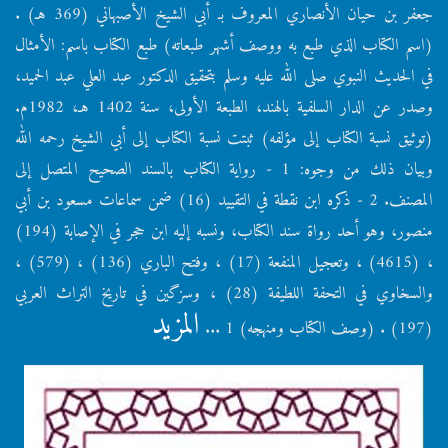
جعفر بن حيان الأنصاري المعروف بـ أبي الشيخ الأصبهاني (369 هـ) .
(اسم الكتاب الذي طبع به ووصف أشهر طبعاته) طبع الكتاب باسم: الأمثال
في الحديث النبوي صلى الله عليه وسلم بتحقيق الدكتور عبد العلي عبد الحميد،
وصدر عن الدار السلفية بالهند، الطبعة الأولى، سنة 1402 هـ، 1982م.
(توثيق نسبة الكتاب إلى مؤلفه) ثبتت نسبة الكتاب إلى أبي الشيخ رحمه الله
وبيان ذلك من وجوه: 1 - رواية الكتاب بالسند الصحيح المتصل إلى
المصنف. 2 - ذكره ابن نقطة في التقييد (16) ضمن سماعات مسعود بن أبي
منصور، وهو أحد رواة سند الكتاب، ونسبه إليه ابن حجر في الإصابة (194)
، (4615) ، وتعجيل المنفعة (17) ، وفتح الباري (136) ، (579) ،
والسخاوي في التحفة اللطيفة (28) ، وسزگين في تاريخ التراث العربي
المزيد
(197) . (وصف الكتاب ومنهجه) 1 ...