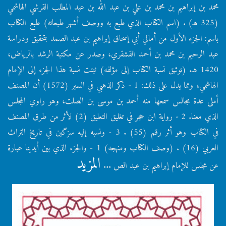
محمد بن إبراهيم بن محمد بن علي بن عبد الله بن عبد المطلب القرشي الهاشمي
(325 هـ) . (اسم الكتاب الذي طبع به ووصف أشهر طبعاته) طبع الكتاب
باسم: الجزء الأول من أمالي أبي إسحاق إبراهيم بن عبد الصمد بتحقيق ودراسة
عبد الرحيم بن محمد بن أحمد القشقري، وصدر عن مكتبة الرشد بالرياض،
1420 هـ. (توثيق نسبة الكتاب إلى مؤلفه) ثبتت نسبة هذا الجزء إلى الإمام
الهاشمي، ومما يدل على ذلك: 1 - ذكر الذهبي في السير (1572) أن المصنف
أملى عدة مجالس سمعها منه أحمد بن موسى بن الصلت، وهو راوي المجلس
الذي معنا. 2 - رواية ابن حجر في تغليق التعليق (2) لأثر من طرق المصنف
في الكتاب وهو أثر رقم (55) . 3 - ونسبه إليه سزگين في تاريخ التراث
العربي (16) . (وصف الكتاب ومنهجه) 1 - والجزء الذي بين أيدينا عبارة
المزيد
عن مجلس للإمام إبراهيم بن عبد الص ...