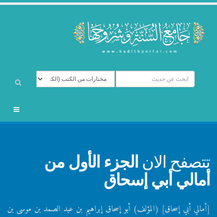
تتصفح الان
الجزء الأول من
أمالي أبي إسحاق
[أمالي أبي إسحاق] (المؤلف) أبو إسحاق إبراهيم بن عبد الصمد بن موسى بن