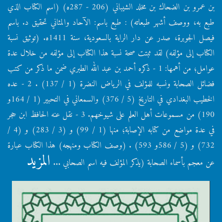
بن عمرو بن الضحاك بن مخلد الشيباني (206 - 287ه) (اسم الكتاب الذي
طبع به، ووصف أشهر طبعاته) : طبع باسم: الآحاد والمثاني تحقيق د. باسم
فيصل الجوبرة، صدر عن دار الراية بالسعودية، سنة 1411ه. (توثيق نسبة
الكتاب إلى مؤلفه) لقد ثبتت صحة نسبة هذا الكتاب إلى مؤلفه من خلال عدة
عوامل؛ من أهمها: 1 - ذكره أحمد بن عبد الله الطبري ضمن ما ذكر من كتب
فضائل الصحابة ونسبه للمؤلف في الرياض النضرة (1 / 137) . 2 - عده
الخطيب البغدادي في التاريخ (5 / 376) والسمعاني في التحبير (1 / 164و
190) من مسموعات أهل العلم على شيوخهم. 3 - نقل عنه الحافظ ابن حجر
في عدة مواضع من كتابه الإصابة؛ منها (1 / 99) و (3 / 283) و (4 /
732) و (5 / 586و 593) . (وصف الكتاب ومنهجه) هذا الكتاب عبارة
المزيد
عن معجم بأسماء الصحابة (يذكر المؤلف فيه اسم الصحابي ...