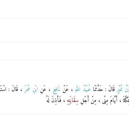
ْنُ نُمَيْرٍ
قَالَ : حَدَّثَنَا
عُبَيْدُ اللَّهِ
، عَنْ
نَافِعٍ
، عَنِ
ابْنِ عُمَرَ
، قَالَ : اسْتَأْ
 بِمَكَّةَ ، أَيَّامَ مِنًى ، مِنْ أَجْلِ
سِقَايَتِهِ
، فَأَذِنَ لَهُ