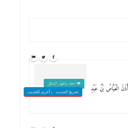
اخفاء واظهار التشكيل
ذَنَ الْعَبَّاسُ بْنُ عَبْدِ
تخريج الحديث
شروح أخرى للحديث