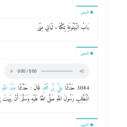
النص
بَابُ الْبَيْتُوتَةِ بِمَكَّةَ ، لَيَالِي مِنًى
النص
3084 حَدَّثَنَا
عَلِيُّ بْنُ مُحَمَّدٍ
قَالَ : حَدَّثَنَا
عَبْدُ اللَّهِ ب
الْمُطَّلِبِ رَسُولَ اللَّهِ صَلَّى اللَّهُ عَلَيْهِ وَسَلَّمَ أَنْ يَبِيتَ
النص