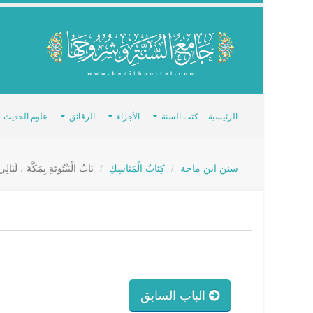
الرئيسية
كتب السنة
الأجزاء
الرقائق
علوم الحديث
سنن ابن ماجة
كِتَابُ الْمَنَاسِكِ
بَابُ الْبَيْتُوتَةِ بِمَكَّةَ ، لَيَال
الباب السابق