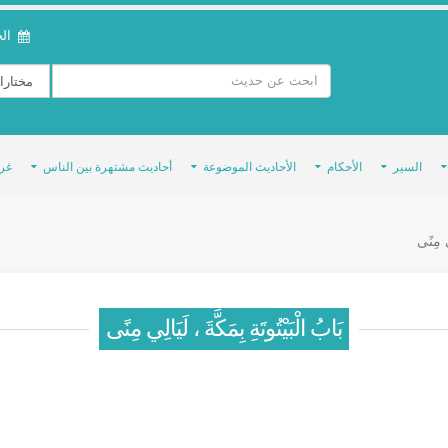
الخمي
السير
الأحكام
الأحاديث الموضوعة
أحاديث مشتهرة بين الناس
غر
ِي مِنًى
بَابُ الْبَيْتُوتَةِ بِمَكَّةَ ، لَيَالِي مِنًى