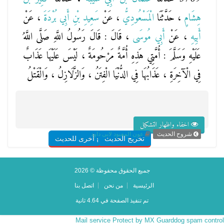
هِشَامٍ
، حَدَّثَنَا
الْمَسْعُودِيُّ
، عَنْ
سَعِيدِ بْنِ أَبِي بُرْدَةَ
، عَنْ
أَبِيهِ
، عَنْ
أَبِي مُوسَى
، قَالَ : قَالَ رَسُولُ اللَّهِ صَلَّى اللَّهُ
عَلَيْهِ وَسَلَّمَ : أُمَّتِي هَذِهِ أُمَّةٌ مَرْحُومَةٌ ، لَيْسَ عَلَيْهَا عَذَابٌ
فِي الْآخِرَةِ ، عَذَابُهَا فِي الدُّنْيَا الْفِتَنُ ، وَالزَّلَازِلُ ، وَالْقَتْلُ
اخفاء واظهار التشكيل
شروح الحديث
عون المعبود لابى داود
تخريج الحديث
شروح أخرى للحديث
جميع الحقوق محفوظة © 2026
الرئيسية
من نحن
اتصل بنا
تم تنفيذ الصفحة في 4.64 ثانية
Mail service Protect by MX Guarddog spam control