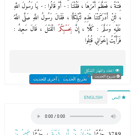
فِتْنَةً ، فَعَظَّمَ أَمْرَهَا ، فَقُلْنَا : - أَوْ قَالُوا : - يَا رَسُولَ اللَّهِ
، لَئِنْ أَدْرَكَتْنَا هَذِهِ لَتُهْلِكَنَّا ، فَقَالَ رَسُولُ اللَّهِ صَلَّى اللَّهُ
عَلَيْهِ وَسَلَّمَ : كَلَّا ، إِنَّ
بِحَسْبِكُمُ
الْقَتْلَ ، قَالَ سَعِيدٌ :
فَرَأَيْتُ إِخْوَانِي قُتِلُوا
اخفاء واظهار التشكيل
شروح الحديث
عون المعبود لابى داود
تخريج الحديث
شروح أخرى للحديث
النص
ENGLISH
3789 حَدَّثَنَا
عُثْمَانُ بْنُ أَبِي شَيْبَةَ
، حَدَّثَنَا
كَثِيرُ بْنُ