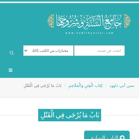
سنن أبي داوود
كِتَاب الْفِتَنِ وَالْمَلَاحِمِ
بَابُ مَا يُرْجَى فِي الْقَتْلِ
بَابُ مَا يُرْجَى فِي الْقَتْلِ
الباب السابق