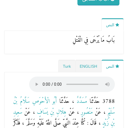
النص
بَابُ مَا يُرْجَى فِي الْقَتْلِ
النص
ENGLISH
Turk
3788 حَدَّثَنَا
مُسَدَّدٌ
، حَدَّثَنَا
أَبُو الْأَحْوَصِ سَلَّامُ بْنُ
سُلَيْمٍ
، عَنْ
مَنْصُورٍ
، عَنْ
هِلَالِ بْنِ يَسَافٍ
، عَنْ
سَعِيدِ
بْنِ زَيْدٍ
، قَالَ : كُنَّا عِنْدَ النَّبِيِّ صَلَّى اللَّهُ عَلَيْهِ وَسَلَّمَ ، فَذَكَرَ