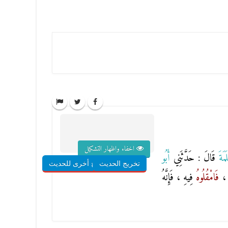
اخفاء واظهار التشكيل
َمَةَ
قَالَ : حَدَّثَنِي
أَبُو
تخريج الحديث
شروح أخرى للحديث
ِ ،
فَامْقُلُوهُ
فِيهِ ، فَإِنَّهُ