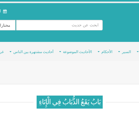
ال
السير
الأحكام
الأحاديث الموضوعة
أحاديث مشتهرة بين الناس
غر
بَابُ يَقَعُ الذُّبَابُ فِي الْإِنَاءِ