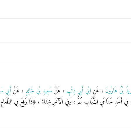
زِيدُ بْنُ هَارُونَ
، عَنِ
ابْنِ أَبِي ذِئْبٍ
، عَنْ
سَعِيدِ بْنِ خَالِدٍ
، عَنْ
أَبِي سَل
الَ : فِي أَحَدِ جَنَاحَيِ الذُّبَابِ سُمٌّ ، وَفِي الْآخَرِ شِفَاءٌ ، فَإِذَا وَقَعَ فِي الطَّعَام