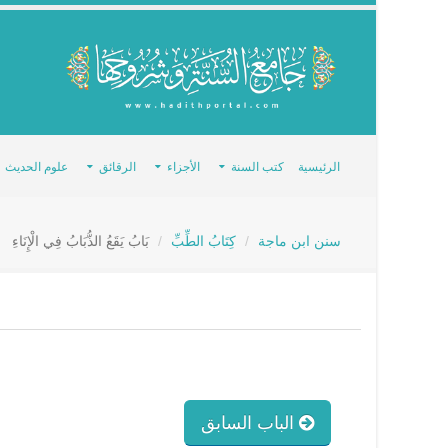
الرئيسية
كتب السنة
الأجزاء
الرقائق
علوم الحديث
سنن ابن ماجة
كِتَابُ الطِّبِّ
بَابُ يَقَعُ الذُّبَابُ فِي الْإِنَاءِ
الباب السابق