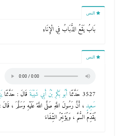
النص
بَابُ يَقَعُ الذُّبَابُ فِي الْإِنَاءِ
النص
3527 حَدَّثَنَا
أَبُو بَكْرِ بْنُ أَبِي شَيْبَةَ
قَالَ : حَدَّثَنَا
يَ
سَعِيدٍ
، أَنَّ رَسُولَ اللَّهِ صَلَّى اللَّهُ عَلَيْهِ وَسَلَّمَ ، قَ
يُقَدِّمُ السُّمَّ ، وَيُؤَخِّرُ الشِّفَاءَ