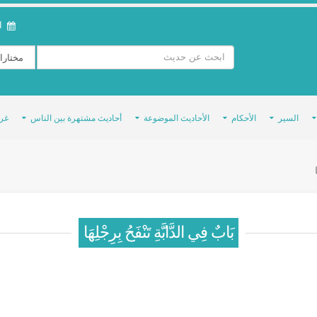
ال
السير
الأحكام
الأحاديث الموضوعة
أحاديث مشتهرة بين الناس
غر
بَابٌ فِي الدَّابَّةِ تَنْفَحُ بِرِجْلِهَا