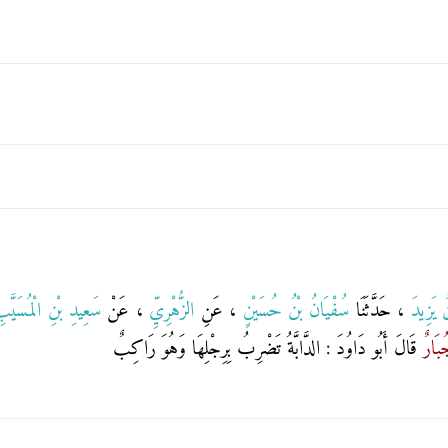
ْنُ يَزِيدَ
، حَدَّثَنَا
سُفْيَانُ بْنُ حُسَيْنٍ
، عَنِ
الزُّهْرِيِّ
، عَنْ
سَعِيدِ بْنِ الْمُسَيَّ
بَارٌ
قَالَ أَبُو دَاوُدَ : الدَّابَّةُ تَضْرِبُ بِرِجْلِهَا وَهُوَ رَاكِبٌ