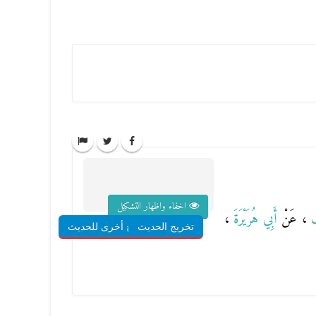
اخفاء واظهار التشكيل
بِ
، عَنْ
أَبِي هُرَيْرَةَ
،
تخريج الحديث
شروح أخرى للحديث