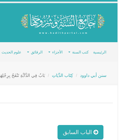
الرئيسية
كتب السنة
الأجزاء
الرقائق
علوم الحديث
سنن أبي داوود
كِتَاب الدِّيَاتِ
بَابٌ فِي الدَّابَّةِ تَنْفَحُ بِرِجْلِهَا
الباب السابق