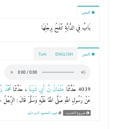
النص
بَابٌ فِي الدَّابَّةِ تَنْفَحُ بِرِجْلِهَا
النص
ENGLISH
Turk
4039 حَدَّثَنَا
عُثْمَانُ بْنُ أَبِي شَيْبَةَ
، حَدَّثَنَا
مُحَمَّدُ ب
عَنْ رَسُولِ اللَّهِ صَلَّى اللَّهُ عَلَيْهِ وَسَلَّمَ قَالَ : الرِّجْلُ
جُ
شروح الحديث
عون المعبود لابى داود