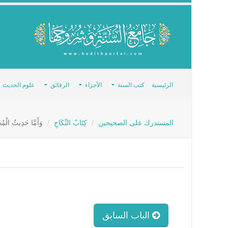
الرئيسية
كتب السنة
الأجزاء
الرقائق
علوم الحديث
المستدرك على الصحيحين
كِتَابُ النِّكَاحِ
وَأَمَّا حَدِيثُ الْمُح
الباب السابق