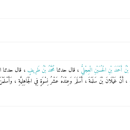
ُ بْنُ أَحْمَدَ بْنِ الْحُسَيْنِ الْعِجْلِيُّ
، قال حدثنا
مُحَمَّدُ بْنُ طَرِيفٍ
، قال حدثنا
ا
هِ
، أَنَّ غَيْلَانَ بْنَ سَلَمَةَ ، أَسْلَمَ وَعِنْدَهُ عَشْرُ نِسْوَةٍ فِي الْجَاهِلِيَّةِ ، وَأَسْلَ