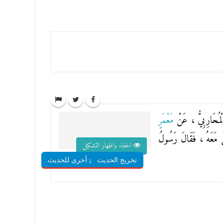
لْمُحَارِبِيُّ
، عَنْ
مَعْمَرٍ
مْنَ مَعَهُ ، فَقَالَ رَسُولُ
اخفاء واظهار التشكيل
تخريج الحديث
شروح أخرى للحديث