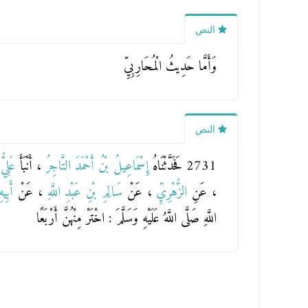
النص
وَأَمَّا حَدِيثُ الْمُحَارِبِيِّ
النص
2731 فَحَدَّثْنَاهُ
إِسْمَاعِيلُ بْنُ أَحْمَدَ التَّاجِرُ
، أَنْبَأَ
عَلِيّ
، عَنِ
الزُّهْرِيِّ
، عَنْ
سَالِمِ بْنِ عَبْدِ اللَّهِ
، عَنْ
أَبِي
اللَّهِ صَلَّى اللَّهُ عَلَيْهِ وَسَلَّمَ : اخْتَرْ مِنْهُنَّ أَرْبَعًا