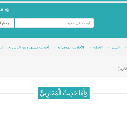
الخمي
السير
الأحكام
الأحاديث الموضوعة
أحاديث مشتهرة بين الناس
غر
َارِبِيِّ
وَأَمَّا حَدِيثُ الْمُحَارِبِيِّ