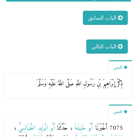
الباب السابق
الباب التالي
النص
ذِكْرُ إِبْرَاهِيمَ بْنِ رَسُولِ اللَّهِ صَلَّى اللَّهُ عَلَيْهِ وَسَلَّمَ
النص
7075 أَخْبَرَنَا
أَبُو خَلِيفَةَ
، حَدَّثَنَا
أَبُو الْوَلِيدِ الطَّيَالِسِيُّ
،