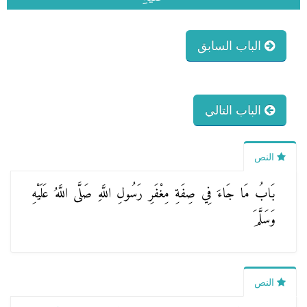
الباب السابق
الباب التالي
النص
بَابُ مَا جَاءَ فِي صِفَةِ مِغْفَرِ رَسُولِ اللَّهِ صَلَّى اللَّهُ عَلَيْهِ
وَسَلَّمَ
النص