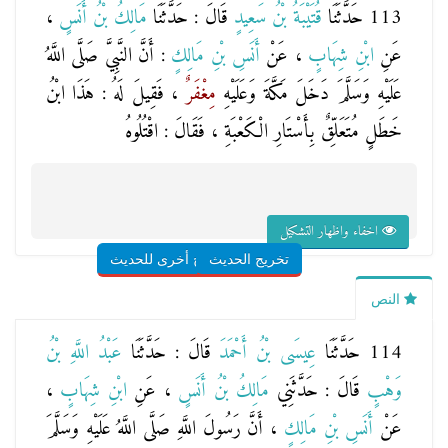
113 حَدَّثَنَا
قُتَيْبَةُ بْنُ سَعِيدٍ
قَالَ : حَدَّثَنَا
مَالِكُ بْنُ أَنَسٍ
،
عَنِ
ابْنِ شِهَابٍ
، عَنْ
أَنَسِ بْنِ مَالِكٍ
: أَنَّ النَّبِيَّ صَلَّى اللَّهُ
عَلَيْهِ وَسَلَّمَ دَخَلَ مَكَّةَ وَعَلَيْهِ
مِغْفَرٌ
، فَقِيلَ لَهُ : هَذَا ابْنُ
خَطَلٍ مُتَعَلِّقٌ بِأَسْتَارِ الْكَعْبَةِ ، فَقَالَ : اقْتُلُوهُ
اخفاء واظهار التشكيل
تخريج الحديث
شروح أخرى للحديث
النص
114 حَدَّثَنَا
عِيسَى بْنُ أَحْمَدَ
قَالَ : حَدَّثَنَا
عَبْدُ اللَّهِ بْنُ
وَهْبٍ
قَالَ : حَدَّثَنِي
مَالِكُ بْنُ أَنَسٍ
، عَنِ
ابْنِ شِهَابٍ
،
عَنْ
أَنَسِ بْنِ مَالِكٍ
، أَنَّ رَسُولَ اللَّهِ صَلَّى اللَّهُ عَلَيْهِ وَسَلَّمَ