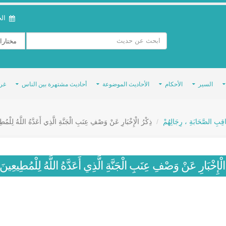
الخمي
السير
الأحكام
الأحاديث الموضوعة
أحاديث مشتهرة بين الناس
غر
َاقِبِ الصَّحَابَةِ ، رِجَالِهُمْ
ذِكْرُ الْإِخْبَارِ عَنْ وَصْفِ عِنَبِ الْجَنَّةِ الَّذِي أَعَدَّهُ اللَّهُ لِلْم
الْإِخْبَارِ عَنْ وَصْفِ عِنَبِ الْجَنَّةِ الَّذِي أَعَدَّهُ اللَّهُ لِلْمُطِيعِي