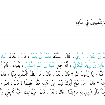
 لِلْمُطِيعِينَ فِي عِبَادِهِ
َمَّدُ بْنُ خَلَفٍ الدَّارِيُّ
، قَالَ : حَدَّثَنَا
مُعَمِّرُ بْنُ يَعْمَرَ
، قَالَ : حَدَّثَنَا
مُعَاوِ
عَامِرُ بْنُ يَزِيدَ الْبِكَالِيُّ
، أَنَّهُ سَمِعَ
عُتْبَةَ بْنَ عَبْدٍ السُّلَمِيَّ
، يَقُولُ : قَامَ أَعْر
الْجَنَّةَ - يَا رَسُولَ اللَّهِ ؟ قَالَ : نَعَمْ ، قَالَ : مَا عِظَمُ الْعُنْقُودِ مِنْهَا ، قَالَ :
مِنْهُ ؟ قَالَ : هَلْ ذَبَحَ أَبُوكَ تَيْسًا مِنْ غَنَمِهِ قَطُّ عَظِيمًا ؟ قَالَ : نَعَمْ ،
ْهُ دَلْوًا نَرْوِي بِهِ مَاشِيَتَنَا ، قَالَ : نَعَمْ ، قَالَ : فَإِنَّ تِلْكَ الْحَبَّةَ تُشْبِعُنِي وَأ