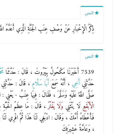
النص
ذِكْرُ الْإِخْبَارِ عَنْ وَصْفِ عِنَبِ الْجَنَّةِ الَّذِي أَعَدَّهُ اللَّهُ
النص
7539 أَخْبَرَنَا
مَكْحُولٌ
بِبَيْرُوتَ ، قَالَ : حَدَّثَنَا
مُح
حَدَّثَنِي
أَخِي
، أَنَّهُ سَمِعَ
أَبَا سَلَّامٍ
، قَالَ : حَدَّثَنِي
صَلَّى اللَّهُ عَلَيْهِ وَسَلَّمَ ، فَقَالَ : فِيهَا عِنَبٌ - يَعْنِي : 
الْأَبْقَعِ
لَا يَنْثَنِي
وَلَا يَفْتُرُ
، قَالَ : مَا عِظَمُ الْحَبَّةِ 
فَأَعْطَاهُ أُمَّكَ ، وَقَالَ : ادْبُغِي لَنَا هَذَا ثُمَّ افْرِي لَنَا مِن
، وَعَامَّةُ عَشِيرَتِكَ