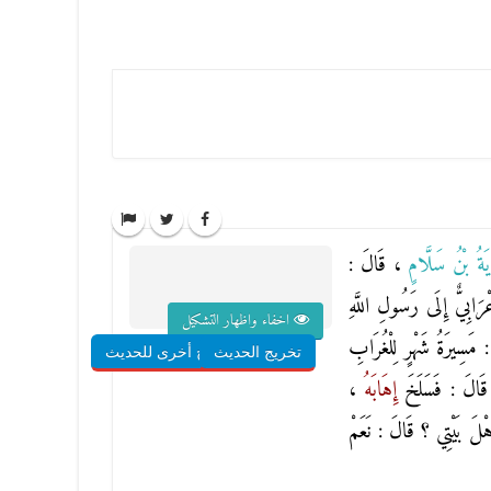
يَةُ بْنُ سَلَّامٍ
، قَالَ :
َابِيٌّ إِلَى رَسُولِ اللَّهِ
اخفاء واظهار التشكيل
 مَسِيرَةُ شَهْرٍ لِلْغُرَابِ
تخريج الحديث
شروح أخرى للحديث
 قَالَ : فَسَلَخَ
إِهَابَهُ
،
َهْلَ بَيْتِي ؟ قَالَ : نَعَمْ