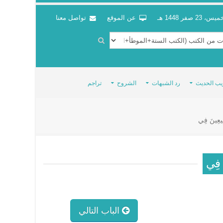
س، 23 صفر 1448 هـ
عن الموقع
تواصل معنا
يب الحديث
رد الشبهات
الشروح
تراجم
ُطِيعِينَ فِي
نَ فِي
الباب التالي