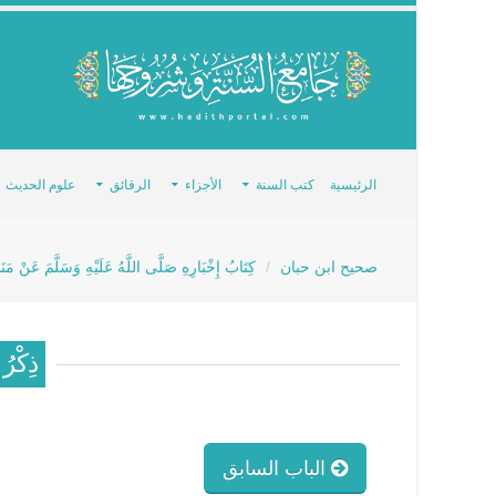
الرئيسية
كتب السنة
الأجزاء
الرقائق
علوم الحديث
صحيح ابن حبان
كِتَابُ إِخْبَارِهِ صَلَّى اللَّهُ عَلَيْهِ وَسَلَّمَ عَنْ مَن
ذِكْرُ 
الباب السابق