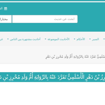
الخمي
السير
الأحكام
الأحاديث الموضوعة
أحاديث مشتهرة بين الناس
غر
َمِيُّ تَفَرَّدَ عَنْهُ بِالرِّوَايَةِ أُمُّ وَلَدِ مُحْرِزِ بْنِ دَهْرٍ
زُ بْنُ دَهْرٍ الْأَسْلَمِيُّ تَفَرَّدَ عَنْهُ بِالرِّوَايَةِ أُمُّ وَلَدِ مُحْرِزِ بْنِ د