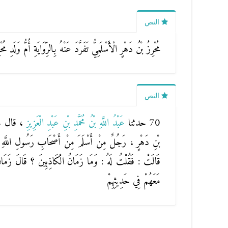
النص
مُحْرِزُ بْنُ دَهْرٍ الْأَسْلَمِيُّ تَفَرَّدَ عَنْهُ بِالرِّوَايَةِ أُمُّ وَلَدِ مُح
النص
70 حدثنا
عَبْدُ اللَّهِ بْنُ مُحَمَّدِ بْنِ عَبْدِ الْعَزِيزِ
، قال 
بْنِ دَهْرٍ ، رَجُلٌ مِنْ أَسْلَمَ مِنْ أَصْحَابِ رَسُولِ اللَّهِ صَل
قَالَتْ : فَقُلْتُ لَهُ : وَمَا زَمَانُ الْكَاذِبِينَ ؟ قَالَ زَمَا
مَعَهُمْ فِي حَدِيثِهِمْ