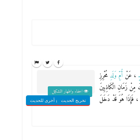
دٍ
، عَنْ
أُمِّ وَلَدِ
مُحْرِزِ
ِكَ مِنْ زَمَانِ الْكَاذِبِينَ
اخفاء واظهار التشكيل
 ، فَإِذَا هُوَ قَدْ دَخَلَ
تخريج الحديث
شروح أخرى للحديث