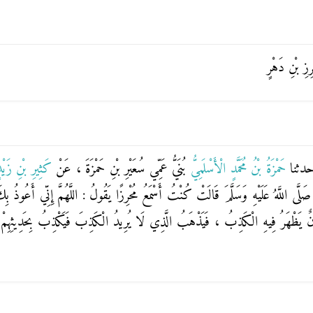
ْرِزِ بْنِ دَهْرٍ
حدثنا
حَمْزَةُ بْنُ مُحَمَّدٍ الْأَسْلَمِيُّ
بُنَيُّ عَمِّي سُعَيْرِ بْنِ حَمْزَةَ ، عَنْ
كَثِيرِ بْنِ زَيْ
َّى اللَّهُ عَلَيْهِ وَسَلَّمَ قَالَتْ كُنْتُ أَسْمَعُ
مُحْرِزًا
يَقُولُ : اللَّهُمَّ إِنِّي أَعُوذُ ب
نٌ يَظْهَرُ فِيهِ الْكَذِبُ ، فَيَذْهَبُ الَّذِي لَا يُرِيدُ الْكَذِبَ فَيَكْذِبُ بِحَدِيثِهِمْ