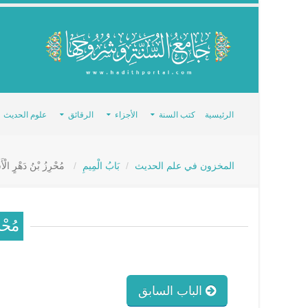
الرئيسية
كتب السنة
الأجزاء
الرقائق
علوم الحديث
المخزون في علم الحديث
بَابُ الْمِيمِ
مُحْرِزُ بْنُ دَهْرٍ الْأَسْل
مُحْرِ
الباب السابق