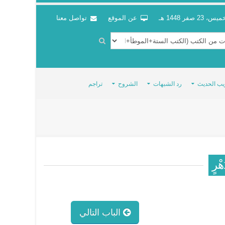
س، 23 صفر 1448 هـ
عن الموقع
تواصل معنا
يب الحديث
رد الشبهات
الشروح
تراجم
َهْرٍ
الباب التالي