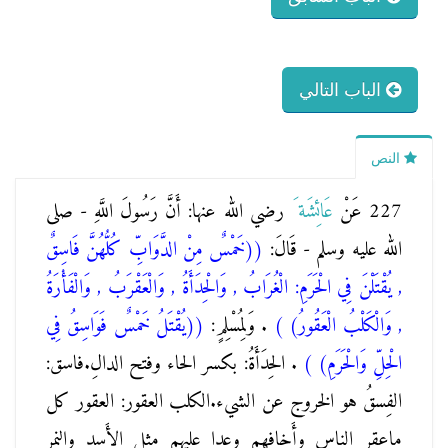
الباب التالي
النص
227 عَنْ
عَائِشَة
َ رضي الله عنها: أَنَّ رَسُولَ اللَّهِ - صلى
الله عليه وسلم - قَالَ:
(
(خَمْسٌ مِنْ الدَّوَابِّ كُلُّهُنَّ فَاسِقٌ
, يُقْتَلْنَ فِي الْحَرَمِ: الْغُرَابُ , وَالْحِدَأَةُ , وَالْعَقْرَبُ , وَالْفَأْرَةُ
, وَالْكَلْبُ الْعَقُورُ)
)
. وَلِمُسْلِمٍ:
(
(يُقْتَلُ خَمْسٌ فَوَاسِقُ فِي
الْحِلِّ وَالْحَرَمِ)
)
. الحِدَأَةُ: بكسر الحاء وفتح الدالِ.فاسق:
الفِسقُ هو الخروج عن الشيء.الكلب العقور: العقور كل
ماعقر الناس وأَخافهم وعدا عليهم مثل الأَسد والنمر