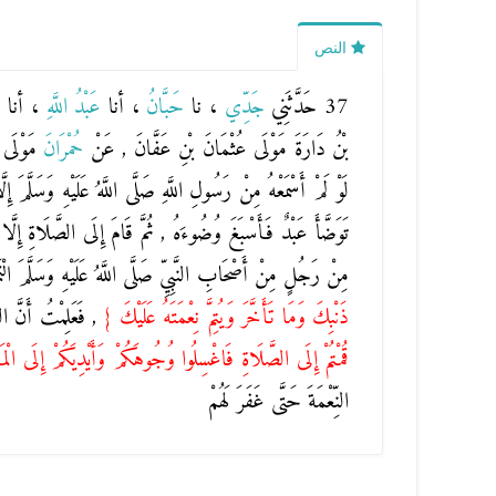
النص
37 حَدَّثَنِي
جَدِّي
، نا
حَبَّانُ
، أنا
عَبْدُ اللَّهِ
، أنا
ع
بْنُ دَارَةَ
مَوْلَى عُثْمَانَ بْنِ عَفَّانَ , عَنْ
حُمْرَانَ
مَوْلَى
لَوْ لَمْ أَسْمَعْهُ مِنْ رَسُولِ اللَّهِ صَلَّى اللَّهُ عَلَيْهِ وَسَلَّمَ إِ
تَوَضَّأَ عَبْدٌ فَأَسْبَغَ وُضُوءَهُ , ثُمَّ قَامَ إِلَى الصَّلَاةِ إِلّ
مِنْ رَجُلٍ مِنْ أَصْحَابِ النَّبِيِّ صَلَّى اللَّهُ عَلَيْهِ وَسَلَّمَ الْت
ذَنْبِكَ وَمَا تَأَخَّرَ وَيُتِمَّ نِعْمَتَهُ عَلَيْكَ
}
, فَعَلِمْتُ أَنَّ النّ
قُمْتُمْ إِلَى الصَّلَاةِ فَاغْسِلُوا وُجُوهَكُمْ وَأَيْدِيَكُمْ إِلَى الْم
النِّعْمَةَ حَتَّى غَفَرَ لَهُمْ