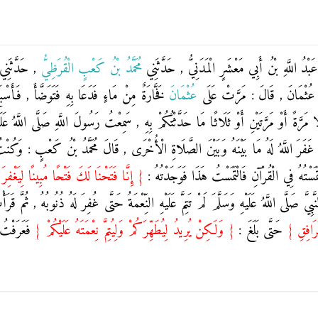
َبْدُ اللَّهِ بْنُ أَبِي مَعْشَرٍ الْمَدَنِيُّ
, حَدَّثَنِي
مُحَمَّدُ بْنُ كَعْبٍ الْقُرَظِيُّ
, حَدَّثَنِ
 عُثْمَانَ , قَالَ : مَرَّتْ عَلَى
عُثْمَانَ
فَخَّارَةٌ مِنْ مَاءٍ فَدَعَا بِهِ فَتَوَضَّأَ , فَأَسْ
لَّا مَرَّةً أَوْ مَرَّتَيْنِ أَوْ ثَلَاثًا مَا حَدَّثْتُكُمْ بِهِ , سَمِعْتُ رَسُولَ اللَّهِ صَلَّى اللَّهُ عَ
َا غَفَرَ اللَّهُ لَهُ مَا بَيْنَهُ وَبَيْنَ الصَّلَاةِ الْأُخْرَى , قَالَ مُحَمَّدُ بْنُ كَعْبٍ : وَكُن
َمَسْتُهُ فِي الْقُرْآنِ فَالْتَمَسْتُ هَذَا فَوَجَدْتُهُ :
{
إِنَّا فَتَحْنَا لَكَ فَتْحًا مُبِينًا لِيَغْفِر
َبِيَّ صَلَّى اللَّهُ عَلَيْهِ وَسَلَّمَ لَمْ تَتِمَّ عَلَيْهِ النِّعْمَةُ حَتَّى غُفِرَ لَهُ ذُنُوبُهُ , ثُمَّ ق
َرَافِقِ
}
حَتَّى بَلَغَ :
{
وَلَكِنْ يُرِيدُ لِيُطَهِّرَكُمْ وَلِيُتِمَّ نِعْمَتَهُ عَلَيْكُمْ
}
فَعَرَفْتُ أ