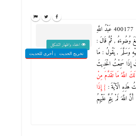
ي
400177 عَبْدُ اللَّهِ
بَغَ وُضُوءَهُ , ثُمَّ قَالَ :
اخفاء واظهار التشكيل
لَيْهِ وَسَلَّمَ , يَقُولُ : مَا
تخريج الحديث
شروح أخرى للحديث
ْتُ إِذَا سَمِعْتُ الْحَدِيثَ
َ لَكَ اللَّهُ مَا تَقَدَّمَ مِنْ
َرَأْتُ هَذِهِ الْآيَةَ :
{
إِذَا
َنَّ اللَّهَ لَمْ يُتِمَّ عَلَيْهِمُ