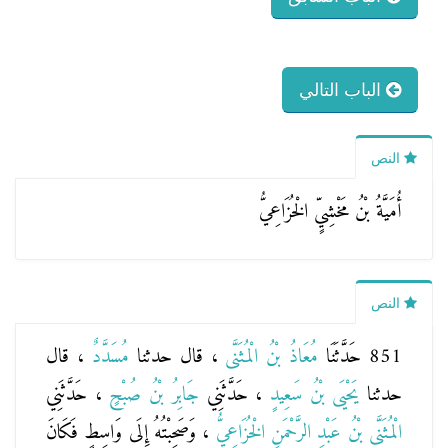
الباب التالي
النص
أُمَيَّةُ بْنُ مَخْشِيٍّ الْخُزَاعِيُّ
النص
851 حَدَّثَنَا
مُعَاذُ بْنُ الْمُثَنَّى
، قال حدثنا
مُسَدَّدٌ
، قال
حدثنا
يَحْيَى بْنُ سَعِيدٍ
، حَدَّثَنِي
جَابِرُ بْنُ صُبْحٍ
، حَدَّثَنِي
الْمُثَنَّى بْنُ عَبْدِ الرَّحْمَنِ الْخُزَاعِيُّ
، وَصَحِبْتُهُ إِلَى وَاسِطٍ فَكَانَ