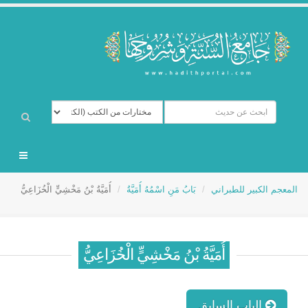
المعجم الكبير للطبراني
بَابُ مَنِ اسْمُهُ أُمَيَّةُ
أُمَيَّةُ بْنُ مَخْشِيٍّ الْخُزَاعِيُّ
أُمَيَّةُ بْنُ مَخْشِيٍّ الْخُزَاعِيُّ
الباب السابق