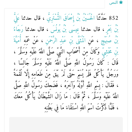
النص
852 حَدَّثَنَا
الْحُسَيْنُ بْنُ إِسْحَاقَ التُّسْتَرِيُّ
، قال حدثنا
عَلِيُّ
بْنُ بَحْرٍ
، قال حدثنا
عِيسَى بْنُ يُونُسَ
، قال حدثنا
رَجَاءُ
بْنُ صُبَيْحٍ
، عَنِ
الْمُثَنَّى بْنِ عَبْدِ الرَّحْمَنِ
، عَنْ عَمِّهِ
أُمَيَّةَ
بْنِ مَخْشِيٍّ
وَكَانَ مِنْ أَصْحَابِ النَّبِيِّ صَلَّى اللَّهُ عَلَيْهِ وَسَلَّمَ ،
قَالَ : كَانَ رَسُولُ اللَّهِ صَلَّى اللَّهُ عَلَيْهِ وَسَلَّمَ جَالِسًا ،
وَرَجُلٌ يَأْكُلُ فَلَمْ يُسَمِّ حَتَّى لَمْ يَبْقَ مِنْ طَعَامِهِ إِلَّا لُقْمَةٌ
، فَقَالَ : بِسْمِ اللَّهِ أَوَّلَهُ وَآخِرَهُ ، فَضَحِكَ رَسُولُ اللَّهِ صَلَّى
اللَّهُ عَلَيْهِ وَسَلَّمَ ، ثُمَّ قَالَ : مَا زَالَ الشَّيْطَانُ يَأْكُلُ مَعَكَ
، فَلَمَّا ذَكَرْتَ اسْمَ اللَّهِ اسْتَقَاءَ مَا فِي بَطْنِهِ